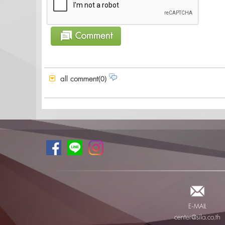
all comment(0)
E-MAIL
center@sila.co.th