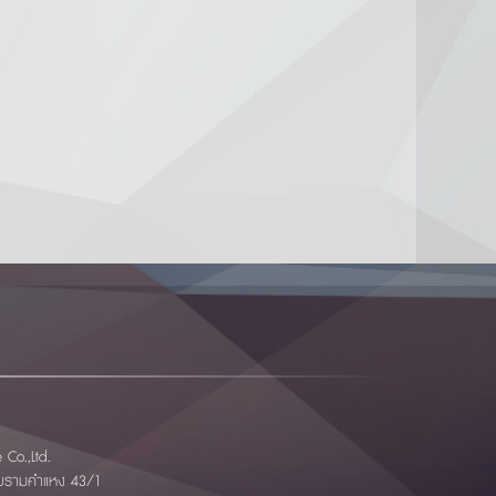
Co.,Ltd.
อยรามคำแหง 43/1