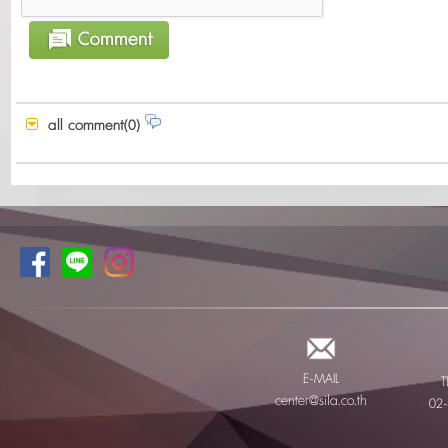
all comment(0)
E-MAIL
T
center@sila.co.th
02