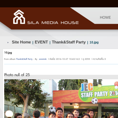
HOME
Site Home
EVENT
Thank&Staff Party
|
|
| 10.jpg
10.jpg
From album
Thank&Staff Party
- By
annmink
| ส่งเมื่อ 2016-10-27 10:43:16.0 | ดู 2055 | ความคิดเห็น 0
Photo null of 25