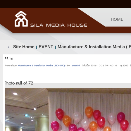
HOME
Site Home
EVENT
Manufacture & Installation Media 
|
|
23.jpg
From album
Manufacture & Installation Media ( BKK-UPC)
- By
annmink
| ส่งเมื่อ 2016-10-26 19:14:01.0 | ดู 2202 |
Photo null of 72