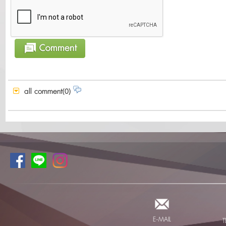
all comment(0)
E-MAIL
T