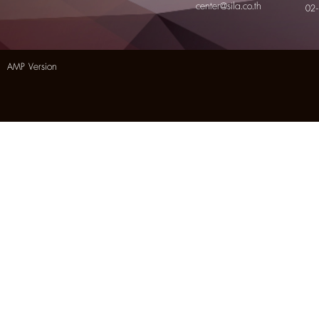
center@sila.co.th
02
AMP Version