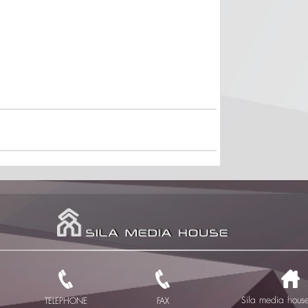
Sila media house 
TELEPHONE
FAX