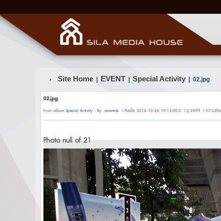
Site Home
EVENT
Special Activity
|
|
| 02.jpg
02.jpg
From album
Special Activity
- By
annmink
| ส่งเมื่อ 2016-10-26 19:13:00.0 | ดู 2099 | ความคิดเ
Photo null of 21