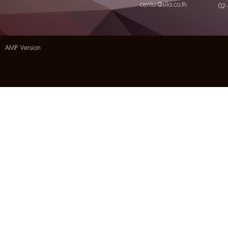
center@sila.co.th
02
AMP Version