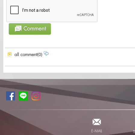
all comment(0)
E-MAIL
T