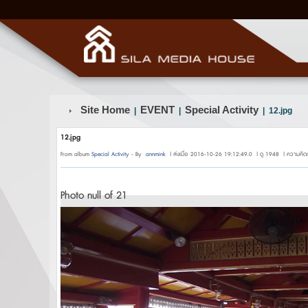
Site Home
EVENT
Special Activity
|
|
| 12.jpg
12.jpg
From album
Special Activity
- By
annmink
| ส่งเมื่อ 2016-10-26 19:12:49.0 | ดู 1948 | ความคิดเ
Photo null of 21