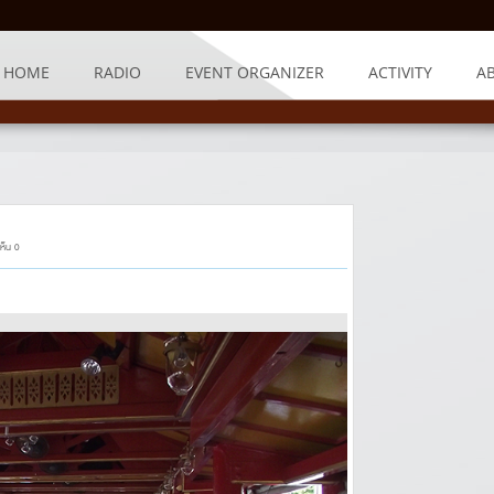
HOME
RADIO
EVENT ORGANIZER
ACTIVITY
A
ห็น 0