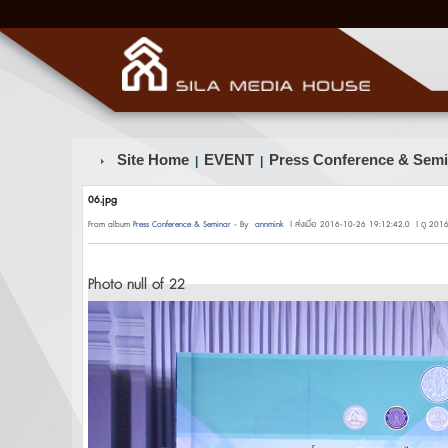
Site Home
EVENT
Press Conference & Semi
|
|
06.jpg
From album
Press Conference & Seminar
- By
annmink
| ส่งเมื่อ 2016-10-26 19:12:42.0 | ดู 2016
Photo null of 22