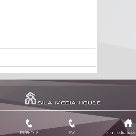
Sila media house 
TELEPHONE
FAX