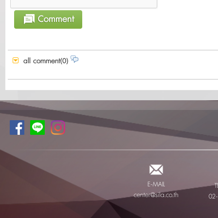
all comment(0)
E-MAIL
T
center@sila.co.th
02