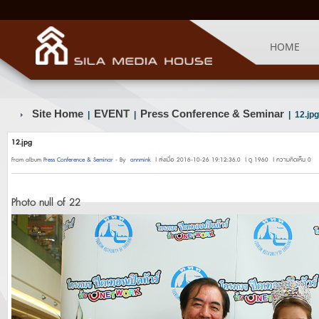
HOME
Site Home
EVENT
Press Conference & Seminar
|
|
| 12.jpg
12.jpg
From album
Press Conference & Seminar
- By
annmink
| ส่งเมื่อ 2016-10-26 19:12:36.0 | ดู 1960 | ความคิดเห็น 0
Photo null of 22