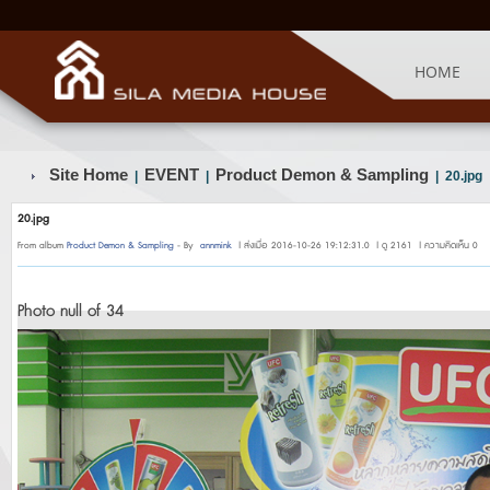
HOME
Site Home
EVENT
Product Demon & Sampling
|
|
| 20.jpg
20.jpg
From album
Product Demon & Sampling
- By
annmink
| ส่งเมื่อ 2016-10-26 19:12:31.0 | ดู 2161 | ความคิดเห็น 0
Photo null of 34