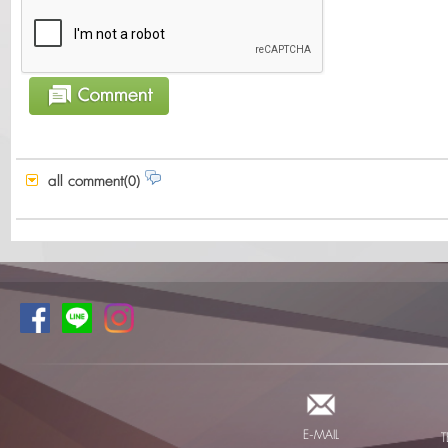
all comment(0)
E-MAIL
T