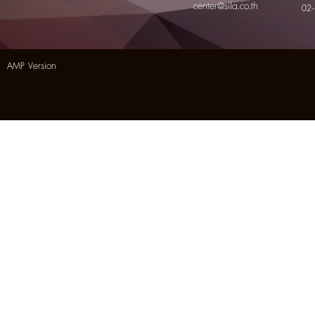
center@sila.co.th
02
AMP Version