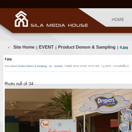
HOME
Site Home
EVENT
Product Demon & Sampling
|
|
| 6.jpg
6.jpg
From album
Product Demon & Sampling
- By
annmink
| ส่งเมื่อ 2016-10-26 19:12:18.0 | ดู 2274 | ความคิดเห็น 0
Photo null of 34