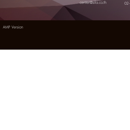
center@sila.co.th
02
AMP Version