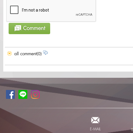
all comment(0)
E-MAIL
T