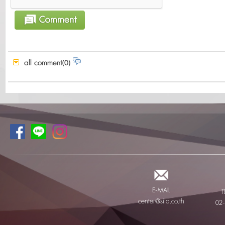
all comment(0)
E-MAIL
T
center@sila.co.th
02