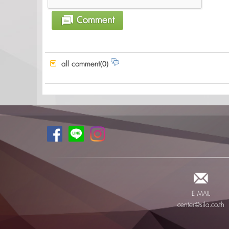
all comment(0)
E-MAIL
center@sila.co.th