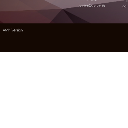
T
center@sila.co.th
02
AMP Version