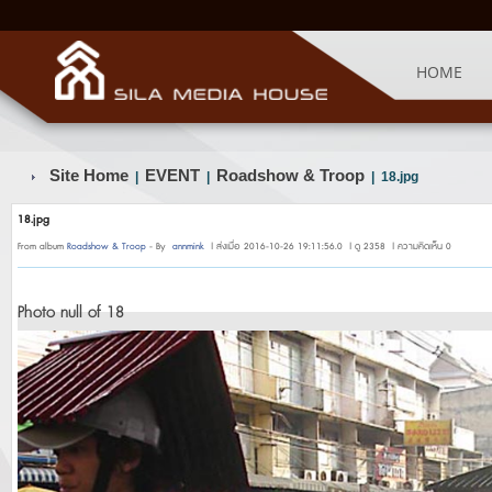
HOME
Site Home
EVENT
Roadshow & Troop
|
|
| 18.jpg
18.jpg
From album
Roadshow & Troop
- By
annmink
| ส่งเมื่อ 2016-10-26 19:11:56.0 | ดู 2358 | ความคิดเห็น 0
Photo null of 18