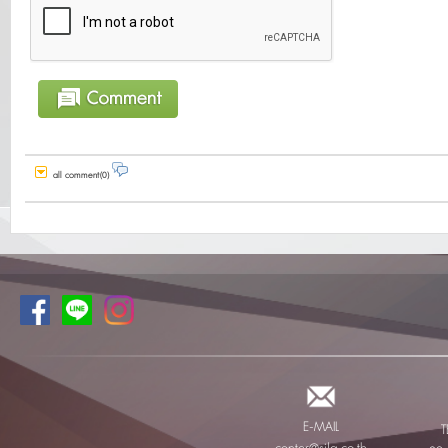
all comment(0)
E-MAIL
T