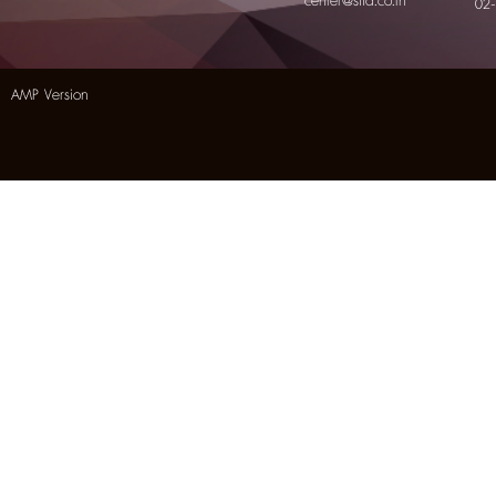
center@sila.co.th
02
AMP Version