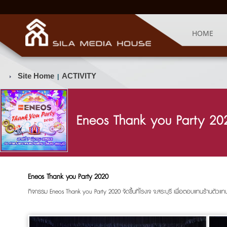
HOME
Site Home
ACTIVITY
|
Eneos Thank you Party 20
Eneos Thank you Party 2020
กิจกรรม Eneos Thank you Party 2020 จัดขึ้นที่โรงเจ จ.สระบุรี เพื่อตอบแทนร้านตั