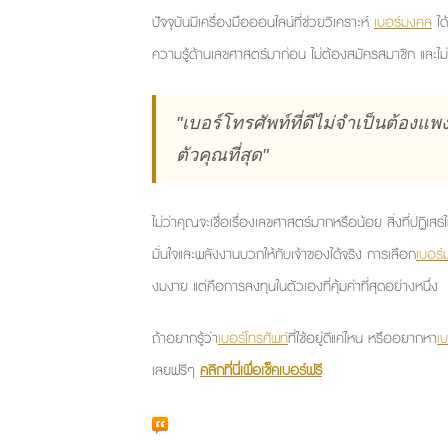
ปัจจุบันมีเครื่องมือออนไลน์ที่ช่วยวิเคราะห์
เบอร์มงคล
ได้
ความรู้ด้านเลขศาสตร์มาก่อน ไม่ต้องสมัครสมาชิก และไม่มีค
"เบอร์โทรศัพท์ที่ดีไม่จำเป็นต้องแพ
ตัวคุณที่สุด"
ไม่ว่าคุณจะเชื่อเรื่องเลขศาสตร์มากหรือน้อย สิ่งที่ปฏิเสธไม
มั่นใจและพลังงานบวกให้กับเจ้าของได้จริง การเลือก
เบอร
งมงาย แต่คือการลงทุนในตัวเองที่คุ้มค่าที่สุดอย่างหนึ่ง
ถ้าอยากรู้ว่า
เบอร์โทรศัพท์
ที่ใช้อยู่ดีแค่ไหน หรืออยากหา
เ
เลยฟรีๆ
คลิกที่นี่เพื่อเช็คเบอร์ฟรี